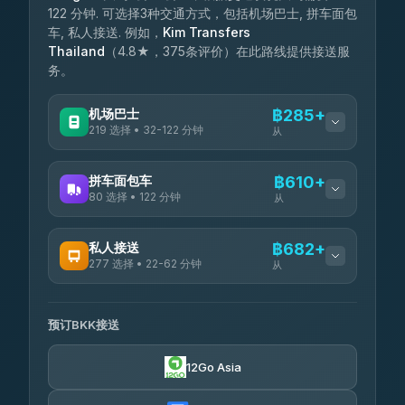
122 分钟. 可选择3种交通方式，包括机场巴士, 拼车面包
车, 私人接送. 例如，
Kim Transfers
Thailand
（4.8★，375条评价）在此路线提供接送服
务。
机场巴士
฿285+
219 选择 • 32-122 分钟
从
可用运营商
拼车面包车
฿610+
80 选择 • 122 分钟
从
Limo Bus Airport Express
฿285
4.40
(5)
可用运营商
私人接送
฿682+
Limobus
฿292
277 选择 • 22-62 分钟
3.88
从
(8)
Andaman Shuttle
฿610
4.67
(489)
可用运营商
฿335
bell-travel
预订BKK接送
Torch
฿682-฿3,480
4.71
(1,244)
12Go Asia
Firstplan Transport Services
฿695-฿1,265
4.72
(354)