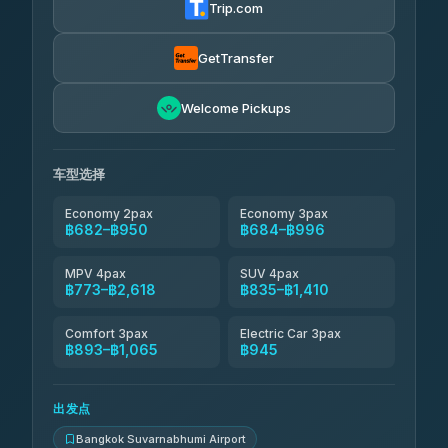
Trip.com
Khamkhun Tour And Travel
฿720-฿1,180
4.90
(149)
GetTransfer
Kingdom Venture
฿743
5.00
Welcome Pickups
(18)
NNS Luxury Limousine
฿778-฿950
4.76
(34)
车型选择
Economy 2pax
Economy 3pax
฿682–฿950
฿684–฿996
MPV 4pax
SUV 4pax
฿773–฿2,618
฿835–฿1,410
Comfort 3pax
Electric Car 3pax
฿893–฿1,065
฿945
出发点
Bangkok Suvarnabhumi Airport