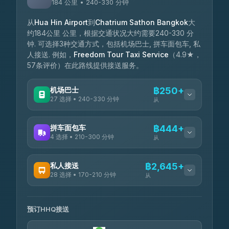
184 公里 • 240-330 分钟
从
Hua Hin Airport
到
Chatrium Sathon Bangkok
大
约184公里 公里，根据交通状况大约需要240-330 分
钟. 可选择3种交通方式，包括机场巴士, 拼车面包车, 私
人接送. 例如，
Freedom Tour Taxi Service
（4.9★，
57条评价）在此路线提供接送服务。
机场巴士
฿250+
27 选择 • 240-330 分钟
从
可用运营商
拼车面包车
฿444+
4 选择 • 210-300 分钟
从
Nor Neane Transport
฿250
4.02
(1,260)
可用运营商
私人接送
฿2,645+
Roong Reuang Coach
฿425
28 选择 • 170-210 分钟
4.54
从
(7,274)
TravelBusAsia
฿444-฿480
4.41
(1,601)
可用运营商
465 Surat Thani Phuket
฿445-
Transport
฿465
预订HHQ接送
4.18
(778)
Freedom Tour Taxi Service
฿2,645-฿3,795
4.88
(57)