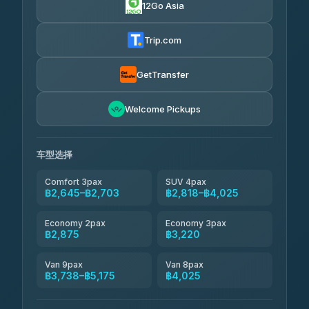
12Go Asia
Easyride Services
฿2,875-฿4,025
4.76
(160)
Trip.com
Kim Transfers Thailand
฿3,220-฿5,175
4.78
(375)
GetTransfer
TravelBusAsia
฿4,200
4.41
Welcome Pickups
(1,601)
车型选择
Comfort 3pax
SUV 4pax
฿2,645–฿2,703
฿2,818–฿4,025
Economy 2pax
Economy 3pax
฿2,875
฿3,220
Van 9pax
Van 8pax
฿3,738–฿5,175
฿4,025