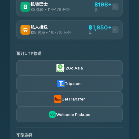
机场巴士
฿198+
85 选择 • 114-179 分钟
从
可用运营商
私人接送
฿1,850+
129 选择 • 110-210 分钟
从
Rayong Tour
฿198-฿220
4.37
(252)
可用运营商
预订UTP接送
Glassflower
฿1,850-฿13,500
4.68
(1,662)
12Go Asia
Torch
฿1,875-฿3,381
4.71
(1,244)
Trip.com
Than Car Service
฿2,130-฿3,399
4.83
(150)
GetTransfer
Easyride Services
฿2,185-฿6,785
4.76
Welcome Pickups
(160)
Andaman Taxis
฿2,260-฿2,490
4.84
(1,786)
车型选择