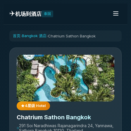
✈️
机场到酒店
泰国
首页
Bangkok 酒店
Chatrium Sathon Bangkok
›
›
4星级 Hotel
Chatrium Sathon Bangkok
291 Soi Naradhiwas Rajanagarindra 24, Yannawa,
Sathorn Bangkok 10120, Thailand