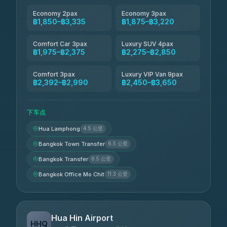
Economy 2pax
Economy 3pax
฿1,850–฿3,335
฿1,875–฿3,220
Comfort Car 3pax
Luxury SUV 4pax
฿1,975–฿2,375
฿2,275–฿2,850
Comfort 3pax
Luxury VIP Van 9pax
฿2,392–฿2,990
฿2,450–฿3,650
下车点
Hua Lamphong
4.5 公里
Bangkok Town Transfer
6.5 公里
Bangkok Transfer
6.5 公里
Bangkok Office Mo Chit
11.3 公里
Hua Hin Airport
HHQ