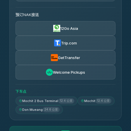
可用运营商
预订NAK接送
Chan Tour
฿242
3.85
(101)
12Go Asia
Cherdchai Tour
฿255
4.63
(127)
Trip.com
Air Korat Pattana
฿262
4.65
(23)
GetTransfer
Welcome Pickups
下车点
Mochit 2 Bus Terminal
12.4 公里
Mochit
12.4 公里
Don Mueang
24.6 公里