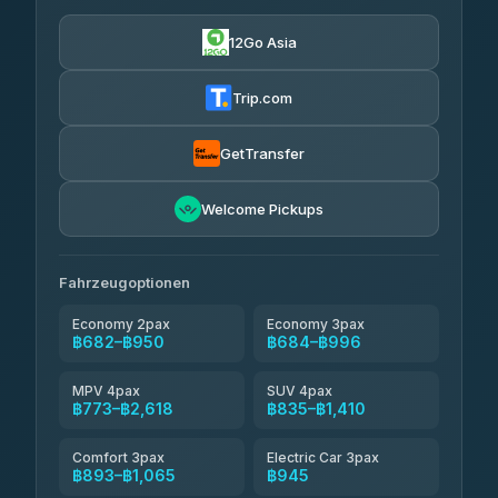
Torch
฿682-฿3,480
4.71
(1,244)
12Go Asia
Firstplan Transport Services
฿695-฿1,265
4.72
(354)
Trip.com
Khamkhun Tour And Travel
฿720-฿1,180
4.90
(149)
GetTransfer
Kingdom Venture
฿743
5.00
Welcome Pickups
(18)
NNS Luxury Limousine
฿778-฿950
4.76
(34)
Fahrzeugoptionen
Economy 2pax
Economy 3pax
฿682–฿950
฿684–฿996
MPV 4pax
SUV 4pax
฿773–฿2,618
฿835–฿1,410
Comfort 3pax
Electric Car 3pax
฿893–฿1,065
฿945