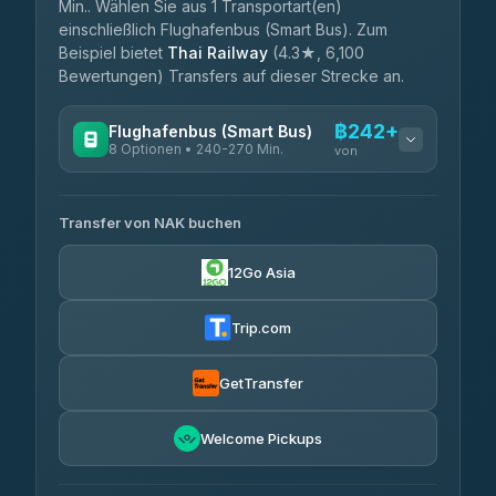
Min.. Wählen Sie aus 1 Transportart(en)
einschließlich Flughafenbus (Smart Bus). Zum
Beispiel bietet
Thai Railway
(4.3★, 6,100
Bewertungen) Transfers auf dieser Strecke an.
฿242+
Flughafenbus (Smart Bus)
8 Optionen • 240-270 Min.
von
VERFÜGBARE ANBIETER
Transfer von NAK buchen
Chan Tour
฿242
3.85
(101)
12Go Asia
Cherdchai Tour
฿255
4.63
(127)
Trip.com
Air Korat Pattana
฿262
4.65
(23)
GetTransfer
Welcome Pickups