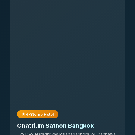
4-Sterne Hotel
Chatrium Sathon Bangkok
291 Soi Naradhiwas Rajanagarindra 24, Yannawa,