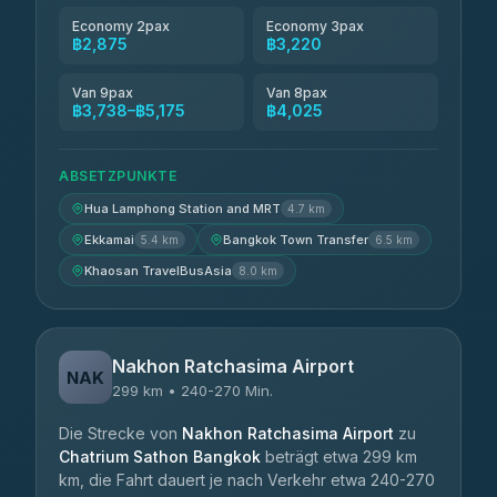
Economy 2pax
Economy 3pax
฿2,875
฿3,220
Van 9pax
Van 8pax
฿3,738–฿5,175
฿4,025
ABSETZPUNKTE
Hua Lamphong Station and MRT
4.7 km
Ekkamai
Bangkok Town Transfer
5.4 km
6.5 km
Khaosan TravelBusAsia
8.0 km
Nakhon Ratchasima Airport
NAK
299 km • 240-270 Min.
Die Strecke von
Nakhon Ratchasima Airport
zu
Chatrium Sathon Bangkok
beträgt etwa 299 km
km, die Fahrt dauert je nach Verkehr etwa 240-270