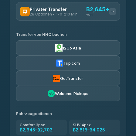
VERFÜGBARE ANBIETER
฿2,645+
Privater Transfer
Roong Reuang Coach
฿425
28 Optionen • 170-210 Min.
TravelBusAsia
4.54
(7,274)
von
฿444-฿480
4.41
(1,601)
VERFÜGBARE ANBIETER
465 Surat Thani Phuket
฿445-
Transport
฿465
Transfer von HHQ buchen
Freedom Tour Taxi Service
4.18
(778)
฿2,645-฿3,795
4.88
(57)
12Go Asia
Easyride Services
฿2,875-฿4,025
4.76
(160)
Trip.com
Kim Transfers Thailand
฿3,220-฿5,175
4.78
(375)
GetTransfer
TravelBusAsia
฿4,200
4.41
Welcome Pickups
(1,601)
Fahrzeugoptionen
Comfort 3pax
SUV 4pax
฿2,645–฿2,703
฿2,818–฿4,025