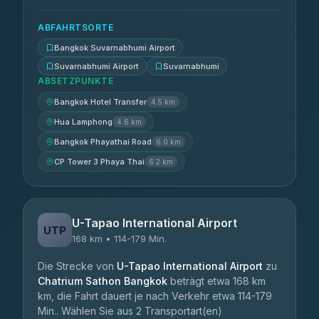
ABFAHRTSORTE
Bangkok Suvarnabhumi Airport
Suvarnabhumi Airport
Suvarnabhumi
ABSETZPUNKTE
Bangkok Hotel Transfer
4.5 km
Hua Lamphong
4.6 km
Bangkok Phayathai Road
6.0 km
CP Tower 3 Phaya Thai
6.2 km
U-Tapao International Airport
UTP
168 km • 114-179 Min.
Die Strecke von
U-Tapao International Airport
zu
Chatrium Sathon Bangkok
beträgt etwa 168 km
km, die Fahrt dauert je nach Verkehr etwa 114-179
Min.. Wählen Sie aus 2 Transportart(en)