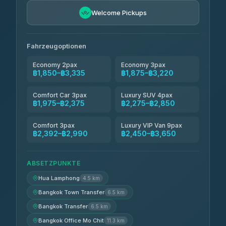
Easyride Services
฿2,185-฿6,785
4.76
Welcome Pickups
(160)
Andaman Taxis
฿2,260-฿2,490
4.84
(1,786)
Fahrzeugoptionen
Economy 2pax
Economy 3pax
฿1,850–฿3,335
฿1,875–฿3,220
Comfort Car 3pax
Luxury SUV 4pax
฿1,975–฿2,375
฿2,275–฿2,850
Comfort 3pax
Luxury VIP Van 9pax
฿2,392–฿2,990
฿2,450–฿3,650
ABSETZPUNKTE
Hua Lamphong
4.5 km
Bangkok Town Transfer
6.5 km
Bangkok Transfer
6.5 km
Bangkok Office Mo Chit
11.3 km