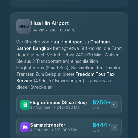
Hua Hin Airport
HHQ
184 km • 240-330 Min.
Die Strecke von
Hua Hin Airport
zu
Chatrium
Sathon Bangkok
beträgt etwa 184 km km, die Fahrt
dauert je nach Verkehr etwa 240-330 Min.. Wählen
Sie aus 3 Transportart(en) einschließlich
Flughafenbus (Smart Bus), Sammeltransfer, Privater
Transfer. Zum Beispiel bietet
Freedom Tour Taxi
Service
(4.9★, 57 Bewertungen) Transfers auf
dieser Strecke an.
฿250+
Flughafenbus (Smart Bus)
27 Optionen • 240-330 Min.
von
VERFÜGBARE ANBIETER
฿444+
Sammeltransfer
4 Optionen • 210-300 Min.
Nor Neane Transport
von
฿250
4.02
(1,260)