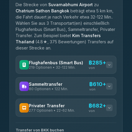
Die Strecke von
Suvarnabhumi Airport
zu
Chatrium Sathon Bangkok
beträgt etwa 5 km km,
die Fahrt dauert je nach Verkehr etwa 32-122 Min..
Wählen Sie aus 3 Transportart(en) einschließlich
Flughafenbus (Smart Bus), Sammeltransfer, Privater
Transfer. Zum Beispiel bietet
Kim Transfers
Thailand
(4.8★, 375 Bewertungen) Transfers auf
dieser Strecke an.
฿285+
Flughafenbus (Smart Bus)
219 Optionen • 32-122 Min.
von
VERFÜGBARE ANBIETER
฿610+
Sammeltransfer
80 Optionen • 122 Min.
Limo Bus Airport Express
von
฿285
4.40
(5)
VERFÜGBARE ANBIETER
฿682+
Privater Transfer
Limobus
฿292
277 Optionen • 22-62 Min.
Andaman Shuttle
3.88
(8)
von
฿610
4.67
(489)
VERFÜGBARE ANBIETER
฿335
bell-travel
Transfer von BKK buchen