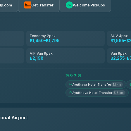
rip.com
GetTransfer
Welcome Pickups
el
฿1,450-฿2,255
฿1,565-฿2,255
Economy 2pax
SUV 4pax
฿1,450–฿1,795
฿1,565–฿
avel
฿1,594-฿2,428
VIP Van 9pax
Van 9pax
฿2,198
฿2,255–฿3
฿1,611-฿2,439
하차 지점
Ayuthaya Hotel Transfer
1.1 km
Ayutthaya Hotel Transfer
5.5 km
onal Airport