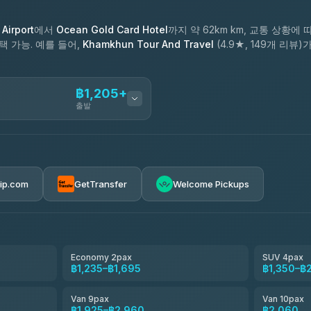
Airport
에서
Ocean Gold Card Hotel
까지 약 62km km, 교통 상황에 
택 가능. 예를 들어,
Khamkhun Tour And Travel
(4.9★, 149개 리
฿1,205+
출발
ces
฿1,205-฿2,060
rip.com
GetTransfer
Welcome Pickups
el
฿1,235-฿1,925
e
฿1,408-฿2,270
Economy 2pax
SUV 4pax
฿1,235–฿1,695
฿1,350–฿
฿1,580-฿2,845
Van 9pax
Van 10pax
฿1,925–฿2,960
฿2,060