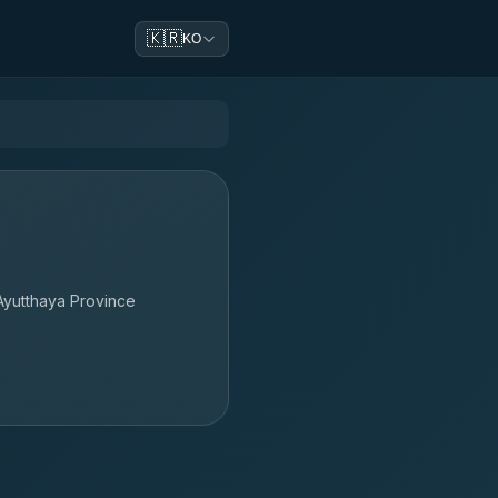
🇰🇷
KO
 Ayutthaya Province