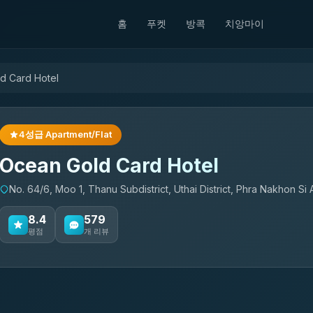
홈
푸켓
방콕
치앙마이
d Card Hotel
4성급 Apartment/Flat
Ocean Gold Card Hotel
No. 64/6, Moo 1, Thanu Subdistrict, Uthai District, Phra Nakhon Si
8.4
579
평점
개 리뷰