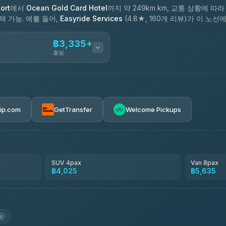
ort
에서
Ocean Gold Card Hotel
까지 약 249km km, 교통 상황에 따라 
택 가능. 예를 들어,
Easyride Services
(4.8★, 160개 리뷰)가 이 노
฿3,335+
출발
฿3,335-฿5,635
rip.com
GetTransfer
Welcome Pickups
SUV 4pax
Van 8pax
฿4,025
฿5,635
km