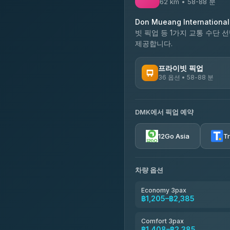
62 km • 58-88 분
Don Mueang International 
빗 픽업 등 1가지 교통 수단 선
제공합니다.
프라이빗 픽업
36 옵션 • 58-88 분
이용 가능한 운영사
DMK에서 픽업 예약
Firstplan Transport Servi
4.72
(354)
12Go Asia
T
Khamkhun Tour And Trav
4.90
(149)
차량 옵션
Freedom Tour Taxi Servic
4.88
(57)
Economy 3pax
฿1,205–฿2,385
Easyride Services
4.76
(160)
Comfort 3pax
฿1,408–฿2,385