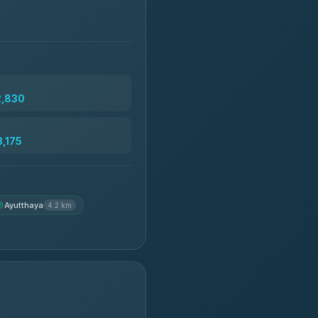
2,830
,175
Ayutthaya
4.2 km