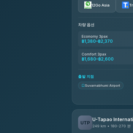
12Go Asia
T
Khamkhun Tour And Trav
4.90
(149)
차량 옵션
Kanokwan Travel
4.87
(324)
Economy 3pax
฿1,380–฿2,370
AEC 168 Transport and Tr
4.88
(404)
Comfort 3pax
฿1,680–฿2,600
Smile On Transport
4.37
(19)
출발 지점
Suvarnabhumi Airport
U-Tapao Internati
UTP
249 km • 180-270 분