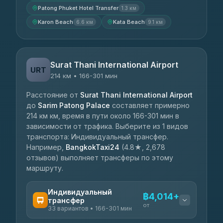
Patong Phuket Hotel Transfer
1.3 км
Karon Beach
Kata Beach
6.6 км
9.1 км
Surat Thani International Airport
URT
214 км • 166-301 мин
Расстояние от
Surat Thani International Airport
до
Sarim Patong Palace
составляет примерно
214 км км, время в пути около 166-301 мин в
зависимости от трафика. Выберите из 1 видов
транспорта: Индивидуальный трансфер.
Например,
BangkokTaxi24
(4.8★, 2,678
отзывов) выполняет трансферы по этому
маршруту.
Индивидуальный
฿4,014+
трансфер
от
33 вариантов • 166-301 мин