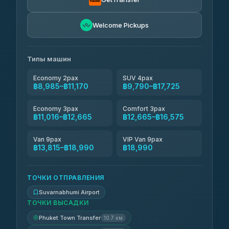
4.83
(150)
N and T Travel
Welcome Pickups
฿11,170-฿15,540
4.85
(161)
Kanokwan Travel
฿12,665-฿17,265
Типы машин
4.87
(324)
Economy 2pax
SUV 4pax
฿8,985–฿11,170
฿9,790–฿17,725
Economy 3pax
Comfort 3pax
฿11,016–฿12,665
฿12,665–฿16,575
Van 9pax
VIP Van 9pax
฿13,815–฿18,990
฿18,990
ТОЧКИ ОТПРАВЛЕНИЯ
Suvarnabhumi Airport
ТОЧКИ ВЫСАДКИ
Phuket Town Transfer
10.7 км