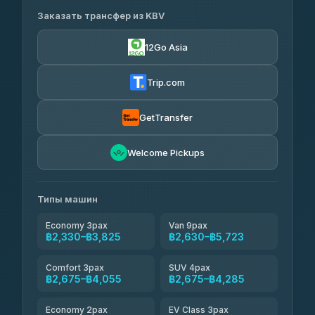
BangkokTaxi24
฿2,330-฿13,255
Заказать трансфер из KBV
Krabi Transport and Travel
4.80
(2,678)
฿370
Krabi Transport and Travel
4.18
(282)
฿322
4.18
(282)
12Go Asia
King Travel
฿2,430-฿2,630
Andaman Wave Master
4.82
(801)
฿1,010
Krabi Sea Pearl
4.48
(1,290)
฿335-฿355
4.24
(317)
Trip.com
Phuket Transfer Travel
฿2,445-
Andaman
฿3,250
4.71
(686)
GetTransfer
Koh Ngai Camping
฿2,450-฿2,670
4.57
Welcome Pickups
(35)
Типы машин
Economy 3pax
Van 9pax
฿2,330–฿3,825
฿2,630–฿5,723
Comfort 3pax
SUV 4pax
฿2,675–฿4,055
฿2,675–฿4,285
Economy 2pax
EV Class 3pax