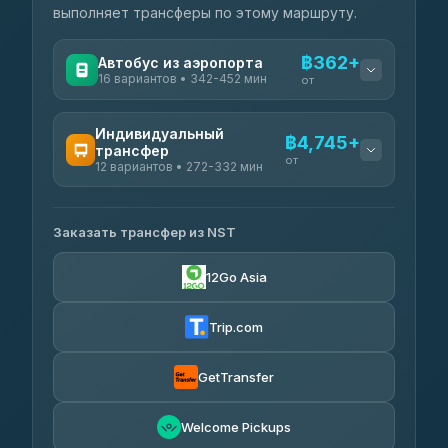
выполняет трансферы по этому маршруту.
฿362+
Автобус из аэропорта
16 вариантов • 342-452 мин
от
ДОСТУПНЫЕ ОПЕРАТОРЫ
Индивидуальный
฿4,745+
трансфер
Nakhonborrikarn
฿362
от
12 вариантов • 272-332 мин
4.02
(42)
ДОСТУПНЫЕ ОПЕРАТОРЫ
Заказать трансфер из NST
AEC 168 Transport and Travel
฿4,745-฿6,643
4.88
(404)
12Go Asia
Kanokwan Travel
฿5,780-฿9,805
4.87
(324)
Trip.com
Gosafe Transport
฿6,700
4.64
(83)
GetTransfer
Welcome Pickups