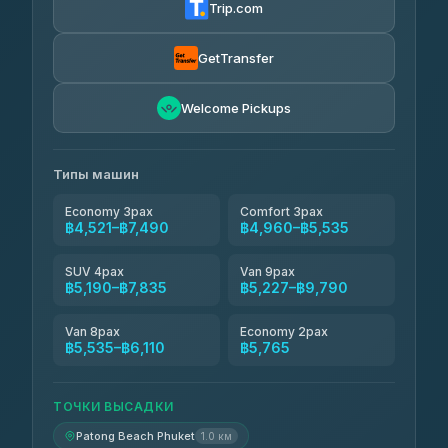
Trip.com
Trang Travel Transfer
฿4,960-฿6,110
4.69
(13)
GetTransfer
BangkokTaxi24
฿5,765-฿6,340
4.80
Welcome Pickups
(2,678)
Kim Transfers Thailand
฿6,915-฿9,790
4.78
(375)
Типы машин
Economy 3pax
Comfort 3pax
฿4,521–฿7,490
฿4,960–฿5,535
SUV 4pax
Van 9pax
฿5,190–฿7,835
฿5,227–฿9,790
Van 8pax
Economy 2pax
฿5,535–฿6,110
฿5,765
ТОЧКИ ВЫСАДКИ
Patong Beach Phuket
1.0 км