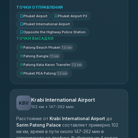
ТОЧКИ ОТПРАВЛЕНИЯ
Phuket Airport
Phuket Airport P3
Phuket International Airport
Opposite the Highway Police Station
ТОЧКИ ВЫСАДКИ
Patong Beach Phuket
1.0 км
Patong Bangla
1.1 км
Patong Kata Karon Transfer
1.2 км
Phuket PEA Patong
1.3 км
Krabi International Airport
KBV
102 км • 147-262 мин
Расстояние от
Krabi International Airport
до
Sarim Patong Palace
составляет примерно 102
км км, время в пути около 147-262 мин в
зависимости от трафика. Выберите из 4 видов