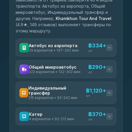
транспорта: Автобус из аэропорта, Общий
микроавтобус, Индивидуальный трансфер и
другие. Например,
Khamkhun Tour And Travel
(4.9★, 149 отзывов) выполняет трансферы по
этому маршруту.
฿334+
Автобус из аэропорта
29 вариантов • 147-262 мин
от
ДОСТУПНЫЕ ОПЕРАТОРЫ
฿290+
Общий микроавтобус
222 вариантов • 132-302 мин
TransBaanTon
от
฿334-฿490
4.12
(212)
ДОСТУПНЫЕ ОПЕРАТОРЫ
Индивидуальный
Minibus 1996
฿1,120+
฿335
трансфер
Good Luck Lanta Tour
4.33
(302)
฿290-฿410
от
215 вариантов • 92-242 мин
4.12
(495)
Nakhonborrikarn
฿362
ДОСТУПНЫЕ ОПЕРАТОРЫ
Phantip 1970
4.02
(42)
฿310
฿370+
Катер
4.30
(8,734)
4 вариантов • 92-212 мин
Koh Yao Sun Smile
от
฿1,120
4.63
(1,469)
438 Phuket Krabi Transport
฿320-฿410
ДОСТУПНЫЕ ОПЕРАТОРЫ
4.29
(639)