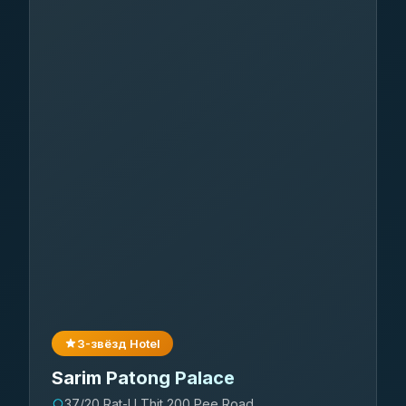
3-звёзд Hotel
Sarim Patong Palace
37/20 Rat-U Thit 200 Pee Road