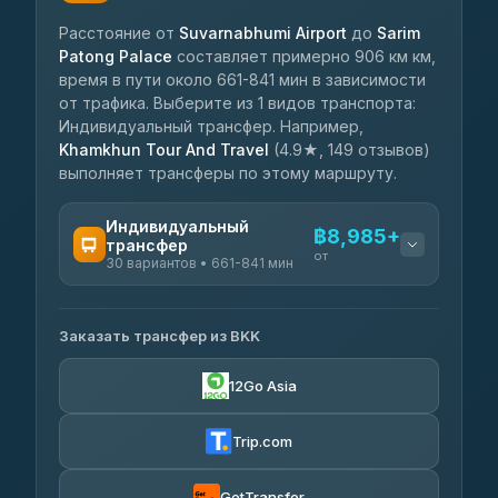
Расстояние от
Suvarnabhumi Airport
до
Sarim
Patong Palace
составляет примерно 906 км км,
время в пути около 661-841 мин в зависимости
от трафика. Выберите из 1 видов транспорта:
Индивидуальный трансфер. Например,
Khamkhun Tour And Travel
(4.9★, 149 отзывов)
выполняет трансферы по этому маршруту.
Индивидуальный
฿8,985+
трансфер
от
30 вариантов • 661-841 мин
ДОСТУПНЫЕ ОПЕРАТОРЫ
Заказать трансфер из BKK
Khamkhun Tour And Travel
฿8,985-฿13,815
4.90
(149)
12Go Asia
AEC 168 Transport and
฿10,630-
Travel
฿11,803
Trip.com
4.88
(404)
Than Car Service
GetTransfer
฿11,016-฿16,515