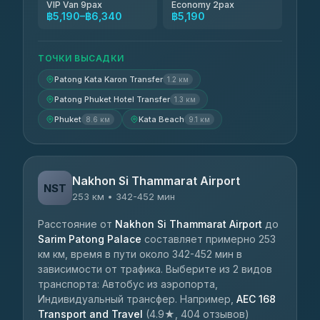
VIP Van 9pax
Economy 2pax
฿5,190–฿6,340
฿5,190
ТОЧКИ ВЫСАДКИ
Patong Kata Karon Transfer
1.2 км
Patong Phuket Hotel Transfer
1.3 км
Phuket
Kata Beach
8.6 км
9.1 км
Nakhon Si Thammarat Airport
NST
253 км • 342-452 мин
Расстояние от
Nakhon Si Thammarat Airport
до
Sarim Patong Palace
составляет примерно 253
км км, время в пути около 342-452 мин в
зависимости от трафика. Выберите из 2 видов
транспорта: Автобус из аэропорта,
Индивидуальный трансфер. Например,
AEC 168
Transport and Travel
(4.9★, 404 отзывов)