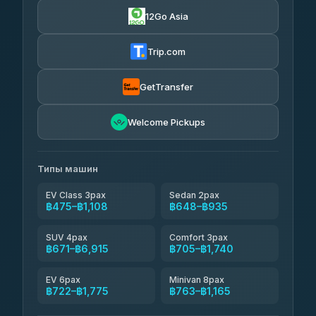
4.78
(81)
12Go Asia
TF Travel
฿648-฿1,165
4.20
(5)
Trip.com
Call Me Taxi Thailand
฿705-฿1,338
4.71
(258)
GetTransfer
BangkokTaxi24
฿820-฿8,065
4.80
Welcome Pickups
(2,678)
Best Sea Andaman
฿915
4.93
(15)
Типы машин
EV Class 3pax
Sedan 2pax
฿475–฿1,108
฿648–฿935
SUV 4pax
Comfort 3pax
฿671–฿6,915
฿705–฿1,740
EV 6pax
Minivan 8pax
฿722–฿1,775
฿763–฿1,165