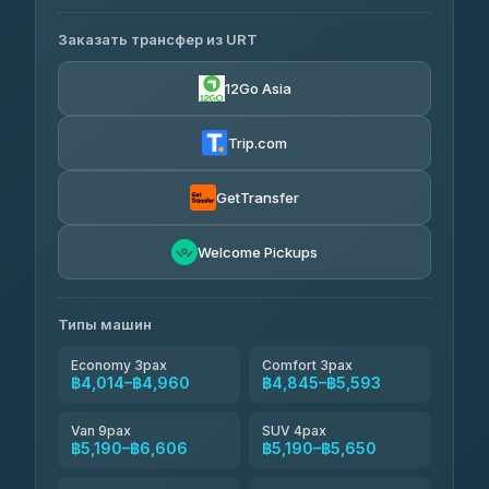
ДОСТУПНЫЕ ОПЕРАТОРЫ
Заказать трансфер из URT
Than Car Service
฿4,014-฿6,606
4.83
(150)
12Go Asia
BangkokTaxi24
฿4,385-฿6,340
4.80
(2,678)
Trip.com
Kanokwan Travel
฿4,615-฿6,340
4.87
(324)
GetTransfer
Andaman Taxis
฿4,903-฿6,053
4.84
Welcome Pickups
(1,786)
Easyride Services
฿5,190-฿7,950
4.76
(160)
Типы машин
Economy 3pax
Comfort 3pax
฿4,014–฿4,960
฿4,845–฿5,593
Van 9pax
SUV 4pax
฿5,190–฿6,606
฿5,190–฿5,650