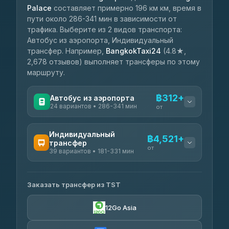
Palace
составляет примерно 196 км км, время в
пути около 286-341 мин в зависимости от
трафика. Выберите из 2 видов транспорта:
Автобус из аэропорта, Индивидуальный
трансфер. Например,
BangkokTaxi24
(4.8★,
2,678 отзывов) выполняет трансферы по этому
маршруту.
฿312+
Автобус из аэропорта
24 вариантов • 286-341 мин
от
ДОСТУПНЫЕ ОПЕРАТОРЫ
Индивидуальный
฿4,521+
трансфер
Sri Trang Tour
฿312-฿469
от
39 вариантов • 181-331 мин
4.31
(39)
ДОСТУПНЫЕ ОПЕРАТОРЫ
Minibus 1996
฿440
4.33
(302)
Заказать трансфер из TST
King Travel
฿4,521-฿5,698
4.82
(801)
Lanta Transport
฿470
12Go Asia
4.15
(72)
Kanokwan Travel
฿4,845-฿6,340
4.87
(324)