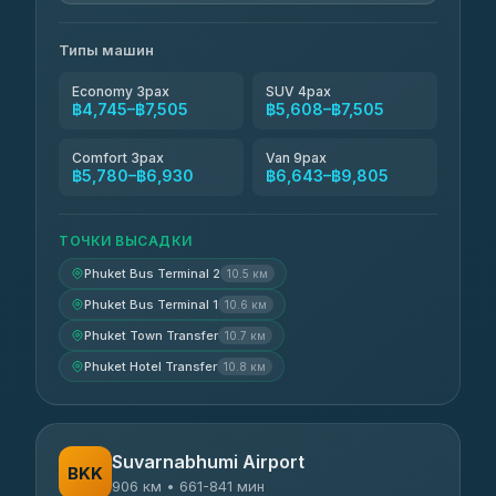
Типы машин
Economy 3pax
SUV 4pax
฿4,745–฿7,505
฿5,608–฿7,505
Comfort 3pax
Van 9pax
฿5,780–฿6,930
฿6,643–฿9,805
ТОЧКИ ВЫСАДКИ
Phuket Bus Terminal 2
10.5 км
Phuket Bus Terminal 1
10.6 км
Phuket Town Transfer
10.7 км
Phuket Hotel Transfer
10.8 км
Suvarnabhumi Airport
BKK
906 км • 661-841 мин