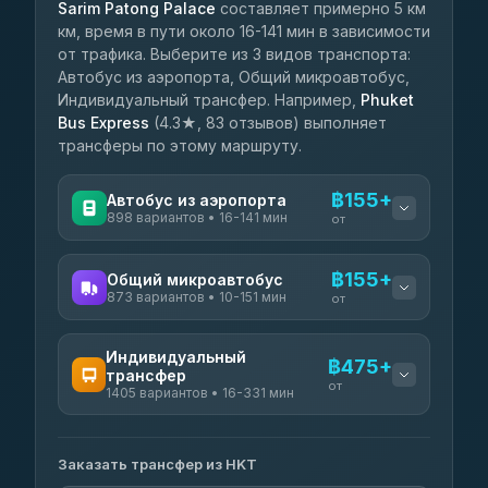
Sarim Patong Palace
составляет примерно 5 км
км, время в пути около 16-141 мин в зависимости
от трафика. Выберите из 3 видов транспорта:
Автобус из аэропорта, Общий микроавтобус,
Индивидуальный трансфер. Например,
Phuket
Bus Express
(4.3★, 83 отзывов) выполняет
трансферы по этому маршруту.
฿155+
Автобус из аэропорта
898 вариантов • 16-141 мин
от
ДОСТУПНЫЕ ОПЕРАТОРЫ
฿155+
Общий микроавтобус
873 вариантов • 10-151 мин
Rungkit Tour
от
฿155
4.48
(115)
ДОСТУПНЫЕ ОПЕРАТОРЫ
Индивидуальный
Phuket Smart Bus
฿475+
฿206-฿224
трансфер
Phuket Bus Express
4.17
(12)
฿155
от
1405 вариантов • 16-331 мин
4.35
(83)
Phuket Bus and Van Travel
฿210-฿265
ДОСТУПНЫЕ ОПЕРАТОРЫ
Best Sea Andaman
4.14
(119)
฿905
4.93
(15)
Заказать трансфер из HKT
Happy EV Taxi
฿475-฿1,775