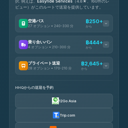
択. 例えば、
Easyride Services
（4.8★、160件のレ
ビュー）がこのルートで送迎を提供しています。
空港バス
฿250+
27 オプション • 240-330 分
から
利用可能な運営会社
乗り合いバン
฿444+
4 オプション • 210-300 分
から
Nor Neane Transport
฿250
4.02
(1,260)
利用可能な運営会社
プライベート送迎
฿2,645+
Roong Reuang Coach
฿425
28 オプション • 170-210 分
4.54
から
(7,274)
TravelBusAsia
฿444-฿480
4.41
(1,601)
利用可能な運営会社
465 Surat Thani Phuket
฿445-
Transport
฿465
HHQからの送迎を予約
4.18
(778)
Freedom Tour Taxi Service
฿2,645-฿3,795
4.88
(57)
12Go Asia
Easyride Services
฿2,875-฿4,025
4.76
(160)
Trip.com
Kim Transfers Thailand
฿3,220-฿5,175
4.78
(375)