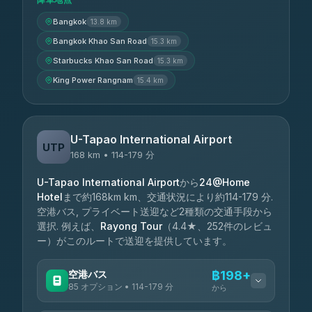
Bangkok
13.8 km
Bangkok Khao San Road
15.3 km
Starbucks Khao San Road
15.3 km
King Power Rangnam
15.4 km
U-Tapao International Airport
UTP
168 km • 114-179 分
U-Tapao International Airport
から
24@Home
Hotel
まで約168km km、交通状況により約114-179 分.
空港バス, プライベート送迎など2種類の交通手段から
選択. 例えば、
Rayong Tour
（4.4★、252件のレビュ
ー）がこのルートで送迎を提供しています。
空港バス
฿198+
85 オプション • 114-179 分
から