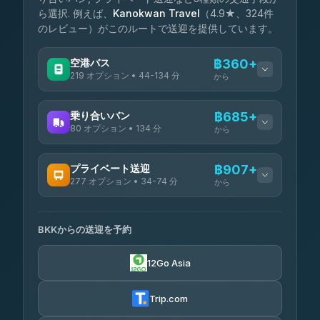
ら選択. 例えば、
Kanokwan Travel
（4.9★、324件
のレビュー）がこのルートで送迎を提供しています。
空港バス
฿360+
219 オプション • 44-134 分
から
利用可能な運営会社
乗り合いバン
฿685+
80 オプション • 134 分
から
Limo Bus Airport Express
฿360
4.40
(5)
利用可能な運営会社
プライベート送迎
฿907+
Limobus
฿367
277 オプション • 34-74 分
3.88
から
(8)
Andaman Shuttle
฿685
4.67
(489)
利用可能な運営会社
฿410
bell-travel
BKKからの送迎を予約
Torch
฿907-฿3,705
4.71
(1,244)
12Go Asia
Firstplan Transport Services
฿920-฿1,490
4.72
(354)
Trip.com
Khamkhun Tour And Travel