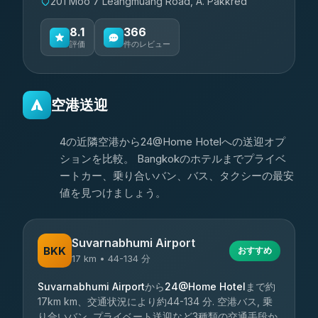
201 Moo 7 Leangmuang Road, A. Pakkred
8.1
366
評価
件のレビュー
空港送迎
4の近隣空港から24@Home Hotelへの送迎オプ
ションを比較。 Bangkokのホテルまでプライベ
ートカー、乗り合いバン、バス、タクシーの最安
値を見つけましょう。
Suvarnabhumi Airport
BKK
おすすめ
17 km • 44-134 分
Suvarnabhumi Airport
から
24@Home Hotel
まで約
17km km、交通状況により約44-134 分. 空港バス, 乗
り合いバン, プライベート送迎など3種類の交通手段か