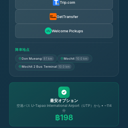
Trip.com
Air Korat Pattana
฿262
4.65
(23)
GetTransfer
Welcome Pickups
降車地点
Don Mueang
Mochit
9.1 km
10.0 km
Mochit 2 Bus Terminal
10.0 km
最安オプション
空港バス U-Tapao International Airport（UTP）から • ~114
分
฿198