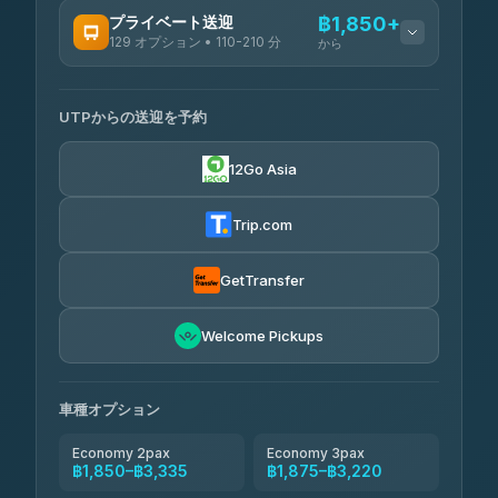
利用可能な運営会社
プライベート送迎
฿1,850+
129 オプション • 110-210 分
から
Rayong Tour
฿198-฿220
4.37
(252)
利用可能な運営会社
UTPからの送迎を予約
Glassflower
฿1,850-฿13,500
4.68
(1,662)
12Go Asia
Torch
฿1,875-฿3,381
4.71
(1,244)
Trip.com
Than Car Service
฿2,130-฿3,399
4.83
(150)
GetTransfer
Easyride Services
฿2,185-฿6,785
4.76
Welcome Pickups
(160)
Andaman Taxis
฿2,260-฿2,490
4.84
(1,786)
車種オプション
Economy 2pax
Economy 3pax
฿1,850–฿3,335
฿1,875–฿3,220