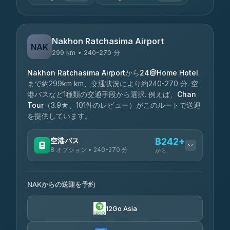
Nakhon Ratchasima Airport
NAK
299 km • 240-270 分
Nakhon Ratchasima Airport
から
24@Home Hotel
まで約299km km、交通状況により約240-270 分. 空
港バスなど1種類の交通手段から選択. 例えば、
Chan
Tour
（3.9★、101件のレビュー）がこのルートで送迎
を提供しています。
空港バス
฿242+
8 オプション • 240-270 分
から
利用可能な運営会社
NAKからの送迎を予約
Chan Tour
฿242
3.85
(101)
12Go Asia
Cherdchai Tour
฿255
4.63
(127)