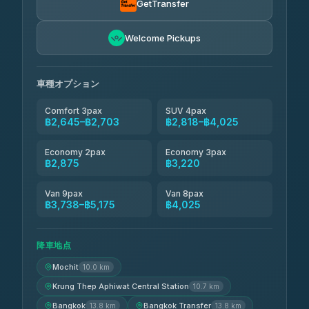
GetTransfer
TravelBusAsia
฿4,200
4.41
Welcome Pickups
(1,601)
車種オプション
Comfort 3pax
SUV 4pax
฿2,645–฿2,703
฿2,818–฿4,025
Economy 2pax
Economy 3pax
฿2,875
฿3,220
Van 9pax
Van 8pax
฿3,738–฿5,175
฿4,025
降車地点
Mochit
10.0 km
Krung Thep Aphiwat Central Station
10.7 km
Bangkok
Bangkok Transfer
13.8 km
13.8 km