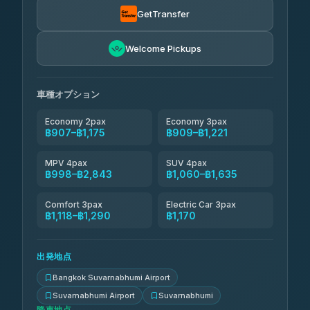
฿945-฿1,405
4.90
(149)
GetTransfer
Kingdom Venture
฿968
5.00
Welcome Pickups
(18)
NNS Luxury Limousine
฿1,003-฿1,175
4.76
(34)
車種オプション
Economy 2pax
Economy 3pax
฿907–฿1,175
฿909–฿1,221
MPV 4pax
SUV 4pax
฿998–฿2,843
฿1,060–฿1,635
Comfort 3pax
Electric Car 3pax
฿1,118–฿1,290
฿1,170
出発地点
Bangkok Suvarnabhumi Airport
Suvarnabhumi Airport
Suvarnabhumi
降車地点