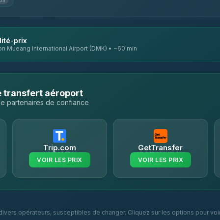
km
ité-prix
on Mueang International Airport (DMK) • ~60 min
 transfert aéroport
e partenaires de confiance
Trip.com
GetTransfer
VOIR LES PRIX
VOIR LES PRIX
 divers opérateurs, susceptibles de changer. Cliquez sur les options pour voi