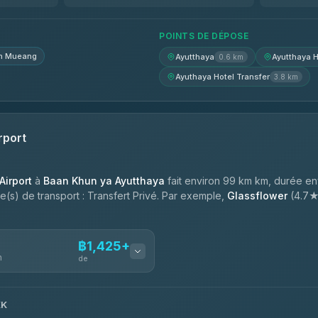
฿1,725-฿2,415
POINTS DE DÉPOSE
n Mueang
Ayutthaya
Ayutthaya H
0.6 km
Ayuthaya Hotel Transfer
3.8 km
rport
irport
à
Baan Khun ya Ayutthaya
fait environ 99 km km, durée en
ype(s) de transport : Transfert Privé. Par exemple,
Glassflower
(4.7★,
฿1,425+
n
de
KK
ces
฿1,425-฿2,375