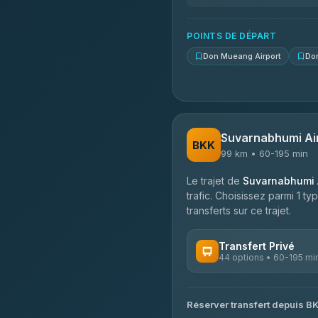
N and T Travel
4.85
(161)
POINTS DE DÉPART
Don Mueang Airport
Do
Suvarnabhumi Ai
BKK
99 km • 60-195 min
Le trajet de
Suvarnabhumi A
trafic. Choisissez parmi 1 t
transferts sur ce trajet.
Transfert Privé
44 options • 60-195 mi
OPÉRATEURS DISPONIBLES
Réserver transfert depuis B
Firstplan Transport Servi