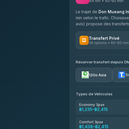
64 km • 60-90 min
Le trajet de
Don Mueang Int
min selon le trafic. Choisis
avis) propose des transferts 
Transfert Privé
36 options • 60-90 min
OPÉRATEURS DISPONIBLES
Réserver transfert depuis D
Firstplan Transport Servi
4.72
(354)
12Go Asia
T
Khamkhun Tour And Trav
4.90
(149)
Types de Véhicules
Freedom Tour Taxi Servic
4.88
(57)
Economy 3pax
฿1,235–฿2,415
Easyride Services
4.76
(160)
Comfort 3pax
฿1,438–฿2,415