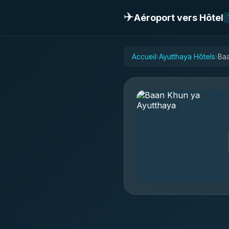
✈️
Aéroport vers Hôtel
Accueil
Ayutthaya Hôtels
Baa
›
›