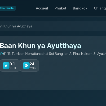
Accueil
Phuket
Bangkok
Chiang
Thaïlande
n Khun ya Ayutthaya
Baan Khun ya Ayutthaya
61/13 Tumbon Horrattanachai Soi Bang Ian A. Phra Nakorn Si Ayut
9.1
24
NOTE
AVIS