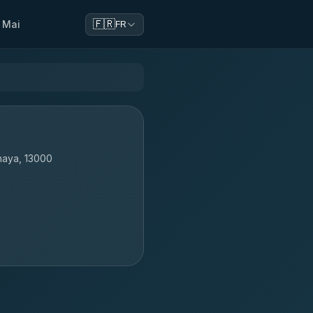
🇫🇷
 Mai
FR
thaya, 13000