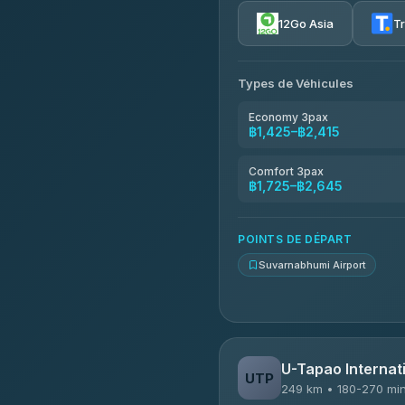
4.72
(354)
12Go Asia
T
Khamkhun Tour And Trav
4.90
(149)
Types de Véhicules
Kanokwan Travel
4.87
(324)
Economy 3pax
฿1,425–฿2,415
AEC 168 Transport and Tr
4.88
(404)
Comfort 3pax
฿1,725–฿2,645
Smile On Transport
4.37
(19)
POINTS DE DÉPART
Suvarnabhumi Airport
U-Tapao Internati
UTP
249 km • 180-270 mi