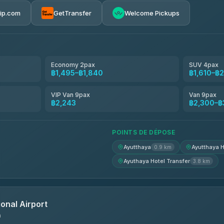
rip.com
GetTransfer
Welcome Pickups
el
฿1,495-฿2,300
฿1,610-฿2,300
Economy 2pax
SUV 4pax
฿1,495–฿1,840
฿1,610–฿
avel
฿1,639-฿2,473
VIP Van 9pax
Van 9pax
฿2,243
฿2,300–฿
฿1,656-฿2,484
POINTS DE DÉPOSE
Ayutthaya
Ayutthaya H
0.9 km
Ayuthaya Hotel Transfer
3.8 km
onal Airport
n