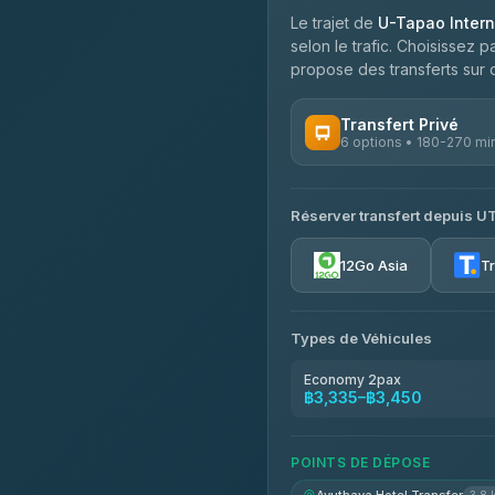
Le trajet de
U-Tapao Intern
selon le trafic. Choisissez p
propose des transferts sur c
Transfert Privé
6 options • 180-270 mi
OPÉRATEURS DISPONIBLES
Réserver transfert depuis U
Easyride Services
4.76
(160)
12Go Asia
T
Types de Véhicules
Economy 2pax
฿3,335–฿3,450
POINTS DE DÉPOSE