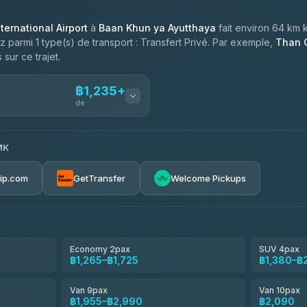
ernational Airport
à
Baan Khun ya Ayutthaya
fait environ 64 km 
sez parmi 1 type(s) de transport : Transfert Privé. Par exemple,
Than C
sur ce trajet.
฿1,235+
de
MK
ces
฿1,235-฿2,090
rip.com
GetTransfer
Welcome Pickups
el
฿1,265-฿1,955
e
฿1,438-฿2,300
Economy 2pax
SUV 4pax
฿1,265–฿1,725
฿1,380–฿
฿1,610-฿2,875
Van 9pax
Van 10pax
฿1,955–฿2,990
฿2,090