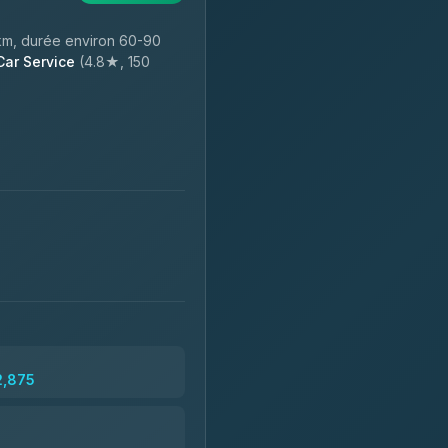
km, durée environ 60-90
ar Service
(4.8★, 150
2,875