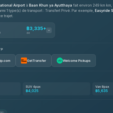
ational Airport
à
Baan Khun ya Ayutthaya
fait environ 249 km km,
armi 1 type(s) de transport : Transfert Privé. Par exemple,
Easyride 
e trajet.
฿3,335+
n
de
TP
฿3,335-฿5,635
rip.com
GetTransfer
Welcome Pickups
SUV 4pax
Van 8pax
฿4,025
฿5,635