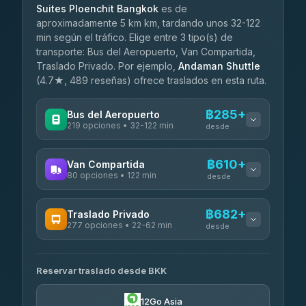
Suites Ploenchit Bangkok
es de
aproximadamente 5 km km, tardando unos 32-122
min según el tráfico. Elige entre 3 tipo(s) de
transporte: Bus del Aeropuerto, Van Compartida,
Traslado Privado. Por ejemplo,
Andaman Shuttle
(4.7★, 489 reseñas) ofrece traslados en esta ruta.
฿285+
Bus del Aeropuerto
219 opciones • 32-122 min
desde
OPERADORES DISPONIBLES
฿610+
Van Compartida
80 opciones • 122 min
Limo Bus Airport Express
desde
฿285
4.40
(5)
OPERADORES DISPONIBLES
฿682+
Traslado Privado
Limobus
฿292
277 opciones • 22-62 min
Andaman Shuttle
3.88
(8)
desde
฿610
4.67
(489)
OPERADORES DISPONIBLES
฿335
bell-travel
Reservar traslado desde BKK
Torch
฿682-฿3,480
4.71
(1,244)
12Go Asia