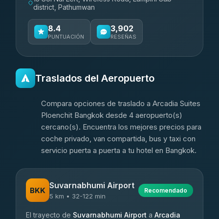
district, Pathumwan
8.4
3,902
PUNTUACIÓN
RESEÑAS
Traslados del Aeropuerto
Compara opciones de traslado a Arcadia Suites
Ploenchit Bangkok desde 4 aeropuerto(s)
cercano(s). Encuentra los mejores precios para
coche privado, van compartida, bus y taxi con
servicio puerta a puerta a tu hotel en Bangkok.
Suvarnabhumi Airport
BKK
Recomendado
5 km • 32-122 min
El trayecto de
Suvarnabhumi Airport
a
Arcadia