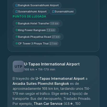
Bangkok Suvarnabhumi Airport
Suvarnabhumi Airport
Suvarnabhumi
PUNTOS DE LLEGADA
Bangkok Hotel Transfer
1.8 km
King Power Rangnam
1.9 km
Bangkok Phayathai Road
2.1 km
CP Tower 3 Phaya Thai
2.1 km
U-Tapao International Airport
UTP
168 km • 114-179 min
El trayecto de
U-Tapao International Airport
a
Arcadia Suites Ploenchit Bangkok
es de
aproximadamente 168 km km, tardando unos 114-
179 min según el tráfico. Elige entre 2 tipo(s) de
transporte: Bus del Aeropuerto, Traslado Privado.
Por ejemplo,
Than Car Service
(4.8★, 150