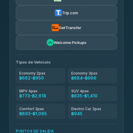
Firstplan Transport Services
฿695-฿1,265
4.72
(354)
Trip.com
Khamkhun Tour And Travel
฿720-฿1,180
4.90
(149)
GetTransfer
Kingdom Venture
฿743
5.00
Welcome Pickups
(18)
NNS Luxury Limousine
฿778-฿950
4.76
(34)
Tipos de Vehículo
Economy 2pax
Economy 3pax
฿682–฿950
฿684–฿996
MPV 4pax
SUV 4pax
฿773–฿2,618
฿835–฿1,410
Comfort 3pax
Electric Car 3pax
฿893–฿1,065
฿945
PUNTOS DE SALIDA