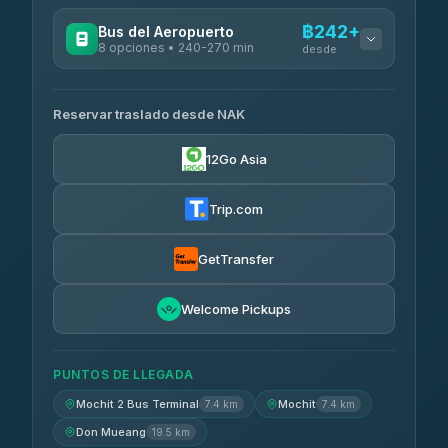
฿242+
Bus del Aeropuerto
8 opciones • 240-270 min
desde
OPERADORES DISPONIBLES
Reservar traslado desde NAK
Chan Tour
฿242
3.85
(101)
12Go Asia
Cherdchai Tour
฿255
4.63
(127)
Trip.com
Air Korat Pattana
฿262
4.65
(23)
GetTransfer
Welcome Pickups
PUNTOS DE LLEGADA
Mochit 2 Bus Terminal
Mochit
7.4 km
7.4 km
Don Mueang
19.5 km