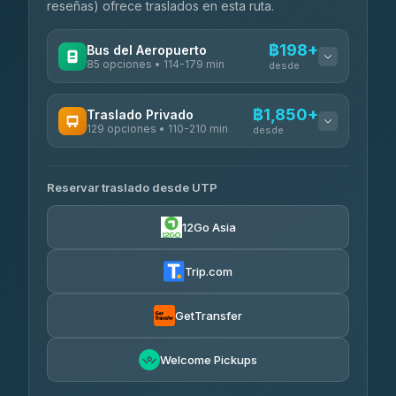
reseñas) ofrece traslados en esta ruta.
฿198+
Bus del Aeropuerto
85 opciones • 114-179 min
desde
OPERADORES DISPONIBLES
฿1,850+
Traslado Privado
129 opciones • 110-210 min
Rayong Tour
desde
฿198-฿220
4.37
(252)
OPERADORES DISPONIBLES
Reservar traslado desde UTP
Glassflower
฿1,850-฿13,500
4.68
(1,662)
12Go Asia
Torch
฿1,875-฿3,381
4.71
(1,244)
Trip.com
Than Car Service
฿2,130-฿3,399
4.83
(150)
GetTransfer
Easyride Services
฿2,185-฿6,785
4.76
Welcome Pickups
(160)