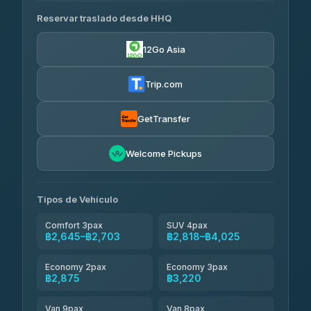
465 Surat Thani Phuket
฿445-
Transport
฿465
Reservar traslado desde HHQ
Freedom Tour Taxi Service
4.18
(778)
฿2,645-฿3,795
4.88
(57)
12Go Asia
Easyride Services
฿2,875-฿4,025
4.76
(160)
Trip.com
Kim Transfers Thailand
฿3,220-฿5,175
4.78
(375)
GetTransfer
TravelBusAsia
฿4,200
4.41
Welcome Pickups
(1,601)
Tipos de Vehículo
Comfort 3pax
SUV 4pax
฿2,645–฿2,703
฿2,818–฿4,025
Economy 2pax
Economy 3pax
฿2,875
฿3,220
Van 9pax
Van 8pax