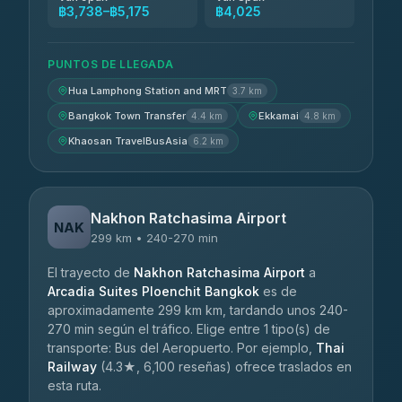
฿3,738–฿5,175
฿4,025
PUNTOS DE LLEGADA
Hua Lamphong Station and MRT
3.7 km
Bangkok Town Transfer
Ekkamai
4.4 km
4.8 km
Khaosan TravelBusAsia
6.2 km
Nakhon Ratchasima Airport
NAK
299 km • 240-270 min
El trayecto de
Nakhon Ratchasima Airport
a
Arcadia Suites Ploenchit Bangkok
es de
aproximadamente 299 km km, tardando unos 240-
270 min según el tráfico. Elige entre 1 tipo(s) de
transporte: Bus del Aeropuerto. Por ejemplo,
Thai
Railway
(4.3★, 6,100 reseñas) ofrece traslados en
esta ruta.