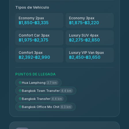
Andaman Taxis
฿2,260-฿2,490
4.84
(1,786)
Tipos de Vehículo
Economy 2pax
Economy 3pax
฿1,850–฿3,335
฿1,875–฿3,220
Comfort Car 3pax
Luxury SUV 4pax
฿1,975–฿2,375
฿2,275–฿2,850
Comfort 3pax
Luxury VIP Van 9pax
฿2,392–฿2,990
฿2,450–฿3,650
PUNTOS DE LLEGADA
Hua Lamphong
3.7 km
Bangkok Town Transfer
4.4 km
Bangkok Transfer
4.4 km
Bangkok Office Mo Chit
6.3 km