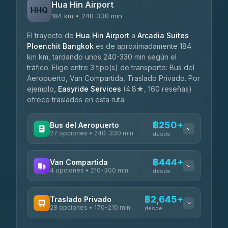
Hua Hin Airport
HHQ
184 km • 240-330 min
El trayecto de
Hua Hin Airport
a
Arcadia Suites
Ploenchit Bangkok
es de aproximadamente 184
km km, tardando unos 240-330 min según el
tráfico. Elige entre 3 tipo(s) de transporte: Bus del
Aeropuerto, Van Compartida, Traslado Privado. Por
ejemplo,
Easyride Services
(4.8★, 160 reseñas)
ofrece traslados en esta ruta.
฿250+
Bus del Aeropuerto
27 opciones • 240-330 min
desde
OPERADORES DISPONIBLES
฿444+
Van Compartida
4 opciones • 210-300 min
Nor Neane Transport
desde
฿250
4.02
(1,260)
OPERADORES DISPONIBLES
฿2,645+
Traslado Privado
Roong Reuang Coach
฿425
28 opciones • 170-210 min
TravelBusAsia
4.54
(7,274)
desde
฿444-฿480
4.41
(1,601)
OPERADORES DISPONIBLES